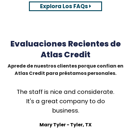
Explora Los FAQs
Evaluaciones Recientes de
Atlas Credit
Aprede de nuestros clientes porque confian en
Atlas Credit para préstamos personales.
The staff is nice and considerate.
T
G
W
V
G
It's a great company to do
p
I
business.
t
s
Mary Tyler - Tyler, TX