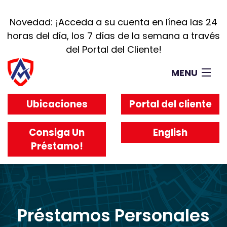
Novedad: ¡Acceda a su cuenta en línea las 24
horas del día, los 7 días de la semana a través
del Portal del Cliente!
MENU
Consiga Un Préstamo
Ubicaciones
Portal del cliente
Ubicaciones
Preguntas Frecuentes
Consiga Un
English
Trabaje Con Nosotros
Préstamo!
Acerca De Nosotros
Préstamos Personales