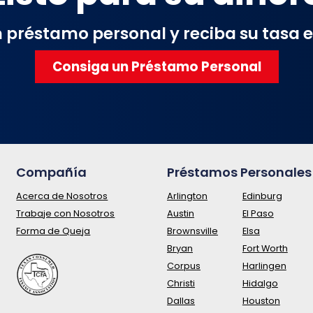
un préstamo personal y reciba su tasa 
Consiga un Préstamo Personal
Compañía
Préstamos Personales 
Acerca de Nosotros
Arlington
Edinburg
Trabaje con Nosotros
Austin
El Paso
Forma de Queja
Brownsville
Elsa
Bryan
Fort Worth
Corpus
Harlingen
Christi
Hidalgo
Dallas
Houston