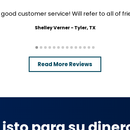
 nice and considerate. It's a great company t
Mary Tyler - Tyler, TX
Read More Reviews
Listo para su diner