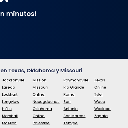
en minutos!
en Texas, Oklahoma y Missouri
Jacksonville
Mission
Raymondville
Texas
Laredo
Missouri
Rio Grande
Online
Lockhart
Online
Roma
Tyler
Longview
Nacogdoches
San
Waco
Lufkin
Oklahoma
Antonio
Weslaco
Marshall
Online
San Marcos
Zapata
McAllen
Palestine
Temple