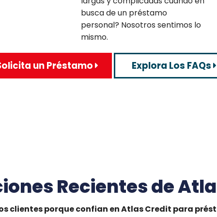
largas y complicadas cuando en
busca de un préstamo
personal? Nosotros sentimos lo
mismo.
Solicita un Préstamo
Explora Los FAQs
iones Recientes de Atla
s clientes porque confian en Atlas Credit para pré